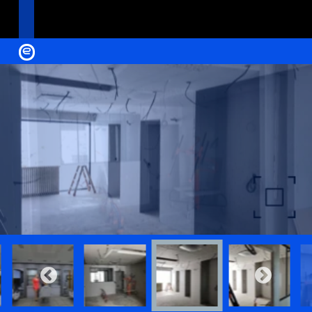
e
ACCUEIL
A PROPOS
CONTACT
GALLERIES
e
Mentions légales
Copyright © 2024 E-concept-gorgues
Maître d’oeuvre - Economiste de la Construction - OPC
Politique de confidentialité