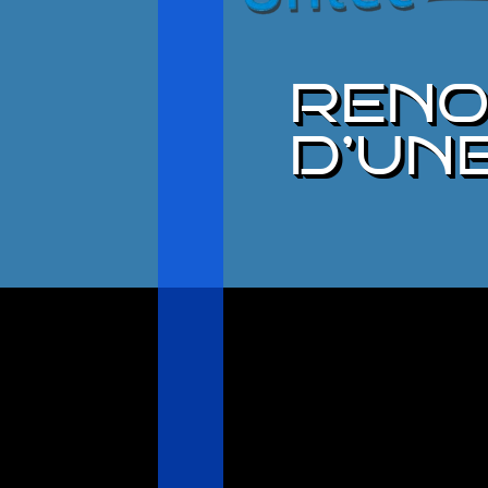
RENO
D’UN